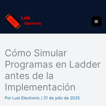
Ir
al
contenido
Cómo Simular
Programas en Ladder
antes de la
Implementación
Por
Luis Electronic
/
21 de julio de 2025