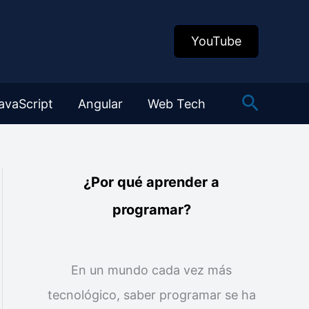
YouTube
Buscar
avaScript
Angular
Web Tech
¿Por qué aprender a
programar?
En un mundo cada vez más
tecnológico, saber programar se ha