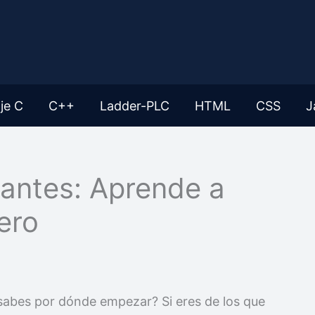
je C
C++
Ladder-PLC
HTML
CSS
J
iantes: Aprende a
ero
sabes por dónde empezar? Si eres de los que