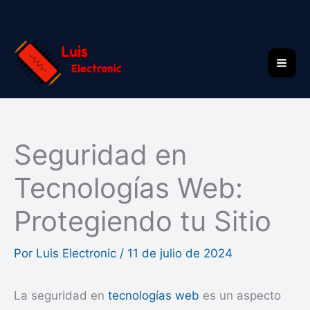
Ir
al
contenido
Seguridad en
Tecnologías Web:
Protegiendo tu Sitio
Por
Luis Electronic
/
11 de julio de 2024
La seguridad en
tecnologías web
es un aspecto