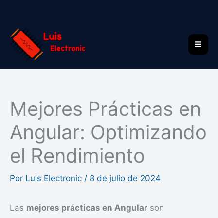
Ir
al
contenido
Mejores Prácticas en
Angular: Optimizando
el Rendimiento
Por
Luis Electronic
/
8 de julio de 2024
Las
mejores prácticas en Angular
son