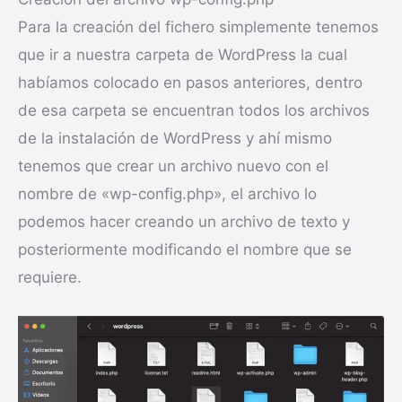
Para la creación del fichero simplemente tenemos
que ir a nuestra carpeta de WordPress la cual
habíamos colocado en pasos anteriores, dentro
de esa carpeta se encuentran todos los archivos
de la instalación de WordPress y ahí mismo
tenemos que crear un archivo nuevo con el
nombre de «wp-config.php», el archivo lo
podemos hacer creando un archivo de texto y
posteriormente modificando el nombre que se
requiere.