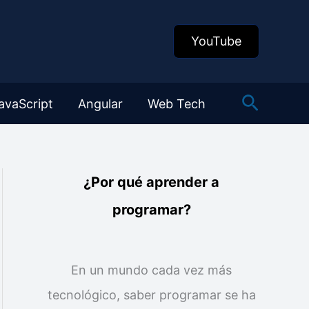
YouTube
Buscar
avaScript
Angular
Web Tech
¿Por qué aprender a
programar?
En un mundo cada vez más
tecnológico, saber programar se ha