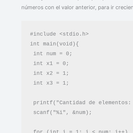
números con el valor anterior, para ir crecie
#include <stdio.h>

int main(void){

 int num = 0;

 int x1 = 0;

 int x2 = 1;

 int x3 = 1;

 printf("Cantidad de elementos: 
 scanf("%i", &num);

 for (int i = 1; i < num; i++)
