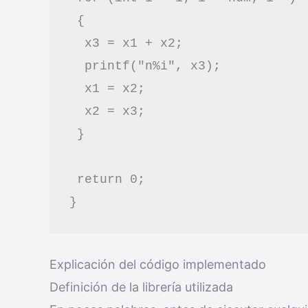
 {

  x3 = x1 + x2;

  printf("n%i", x3);

  x1 = x2;

  x2 = x3;

 }

 return 0;

}
Explicación del código implementado
Definición de la librería utilizada