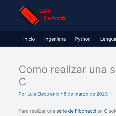
Ir
al
contenido
Inicio
Ingeniería
Python
Lengua
Como realizar una s
C
Por
Luis Electronic
/
8 de marzo de 2023
Para realizar una
serie de Fibonacci
en
C
sol