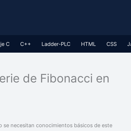
je C
C++
Ladder-PLC
HTML
CSS
J
erie de Fibonacci en
o se necesitan conocimientos básicos de este