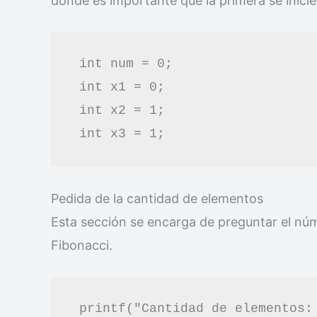
donde es importante que la primera se inicie
 int num = 0;

 int x1 = 0;

 int x2 = 1;

 int x3 = 1;
Pedida de la cantidad de elementos
Esta sección se encarga de preguntar el núm
Fibonacci.
 printf("Cantidad de elementos: 