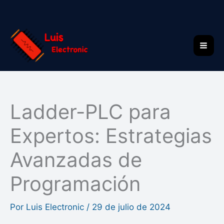
Ir
al
contenido
Ladder-PLC para
Expertos: Estrategias
Avanzadas de
Programación
Por
Luis Electronic
/
29 de julio de 2024