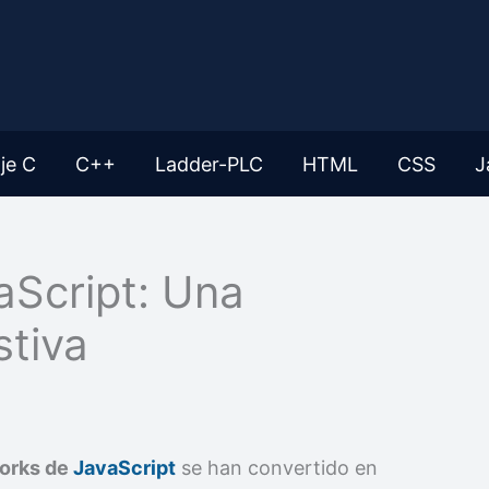
je C
C++
Ladder-PLC
HTML
CSS
J
Script: Una
tiva
orks de
JavaScript
se han convertido en