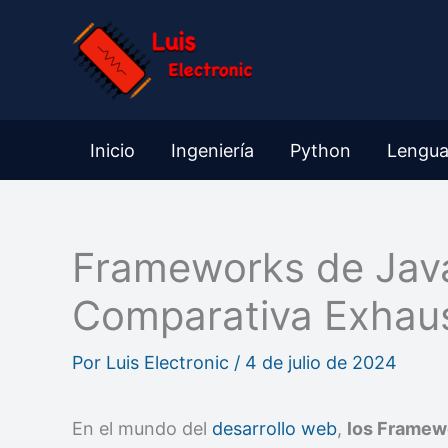
Ir
al
contenido
Inicio
Ingeniería
Python
Lengua
Frameworks de Java
Comparativa Exhaus
Por
Luis Electronic
/
4 de julio de 2024
En el mundo del
desarrollo web
,
los Framew