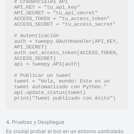
# Credenciales API

API_KEY = "tu_api_key"

API_SECRET = "tu_api_secret"

ACCESS_TOKEN = "tu_access_token"

ACCESS_SECRET = "tu_access_secret"

# Autenticación

auth = tweepy.OAuthHandler(API_KEY, 
API_SECRET)

auth.set_access_token(ACCESS_TOKEN, 
ACCESS_SECRET)

api = tweepy.API(auth)

# Publicar un tweet

tweet = "Hola, mundo! Este es un 
tweet automatizado con Python."

api.update_status(tweet)

4. Pruebas y Despliegue
Es crucial probar el bot en un entorno controlado