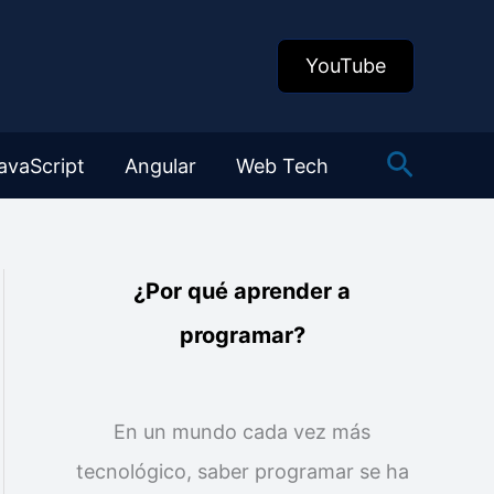
YouTube
Buscar
avaScript
Angular
Web Tech
¿Por qué aprender a
programar?
En un mundo cada vez más
tecnológico, saber programar se ha