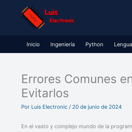
Ir
al
contenido
Inicio
Ingeniería
Python
Lengua
Errores Comunes e
Evitarlos
Por
Luis Electronic
/
20 de junio de 2024
En el vasto y complejo mundo de la progra