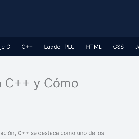
je C
C++
Ladder-PLC
HTML
CSS
J
n C++ y Cómo
mación, C++ se destaca como uno de los