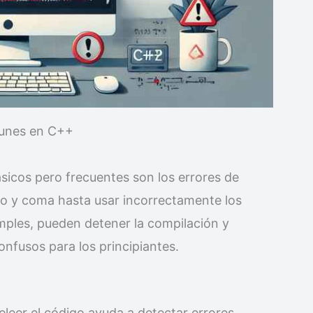
munes en C++
icos pero frecuentes son los errores de
nto y coma hasta usar incorrectamente los
mples, pueden detener la compilación y
nfusos para los principiantes.
eleer el código ayuda a detectar errores