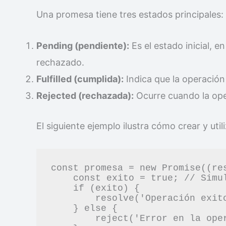
Una promesa tiene tres estados principales:
Pending (pendiente):
Es el estado inicial, e
rechazado.
Fulfilled (cumplida):
Indica que la operación
Rejected (rechazada):
Ocurre cuando la oper
El siguiente ejemplo ilustra cómo crear y uti
const promesa = new Promise((res
    const exito = true; // Simulación de una operación

    if (exito) {

        resolve('Operación exitosa');

    } else {

        reject('Error en la operación');
