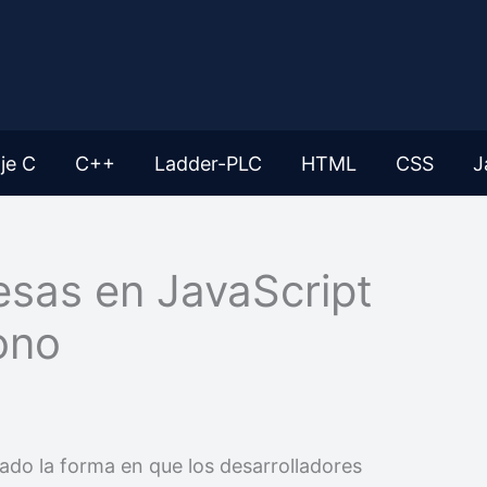
je C
C++
Ladder-PLC
HTML
CSS
J
esas en JavaScript
ono
ado la forma en que los desarrolladores