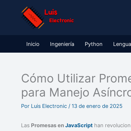
Ir
al
contenido
Inicio
Ingeniería
Python
Lengua
Cómo Utilizar Prom
para Manejo Asíncr
Por
Luis Electronic
/
13 de enero de 2025
Las
Promesas en
JavaScript
han revolucion