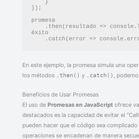
    }

});

promesa

    .then(resultado => console.log(resultado)) // Maneja el 
éxito

En este ejemplo, la promesa simula una opera
los métodos
.then()
y
.catch()
, podemos
Beneficios de Usar Promesas
El uso de
Promesas en JavaScript
ofrece va
destacados es la capacidad de evitar el “Cal
pueden hacer que el código sea complicado 
operaciones se encadenan de manera secuen