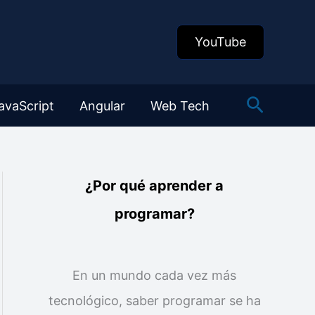
YouTube
Buscar
avaScript
Angular
Web Tech
¿Por qué aprender a
programar?
En un mundo cada vez más
tecnológico, saber programar se ha