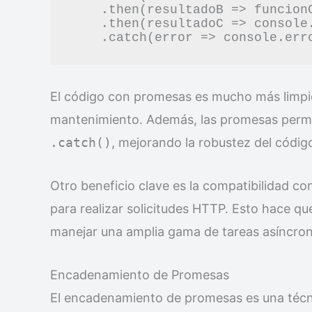
    .then(resultadoB => funcionC(resultadoB))

    .then(resultadoC => console.log(resultadoC))

El código con promesas es mucho más limpio y
mantenimiento. Además, las promesas permit
.catch()
, mejorando la robustez del códig
Otro beneficio clave es la compatibilidad c
para realizar solicitudes HTTP. Esto hace qu
manejar una amplia gama de tareas asíncron
Encadenamiento de Promesas
El encadenamiento de promesas es una técni