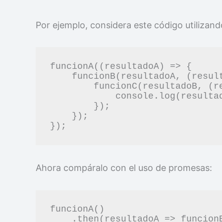
Por ejemplo, considera este código utilizand
funcionA((resultadoA) => {

    funcionB(resultadoA, (resultadoB) => {

        funcionC(resultadoB, (resultadoC) => {

            console.log(resultadoC);

        });

    });

Ahora compáralo con el uso de promesas:
funcionA()

    .then(resultadoA => funcionB(resultadoA))
