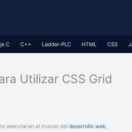
je C
C++
Ladder-PLC
HTML
CSS
J
ara Utilizar CSS Grid
ta esencial en el mundo del
desarrollo web
,