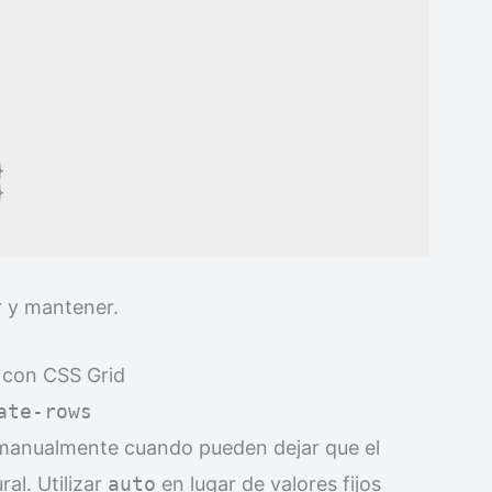




r y mantener.
d con CSS Grid
ate-rows
s manualmente cuando pueden dejar que el
al. Utilizar
auto
en lugar de valores fijos