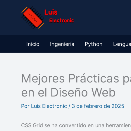
Ir
al
contenido
Inicio
Ingeniería
Python
Lengua
Mejores Prácticas p
en el Diseño Web
Por
Luis Electronic
/
3 de febrero de 2025
CSS Grid se ha convertido en una herramien