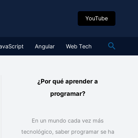
YouTube
Buscar
avaScript
Angular
Web Tech
¿Por qué aprender a
programar?
En un mundo cada vez más
tecnológico, saber programar se ha